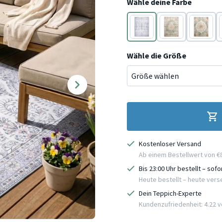
Wähle deine Farbe
Weiß
Terracotta
Terracot
Wähle die Größe
Kostenloser Versand
Ab einem Bestellwert von €
Bis 23:00 Uhr bestellt – sof
Heute bestellt – heute ver
Dein Teppich-Experte
Kundenzufriedenheit: 4.22 vo