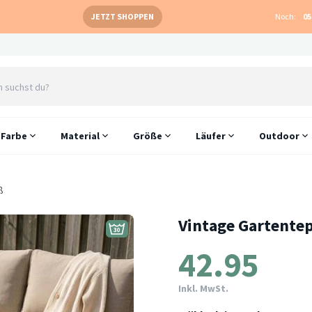
JETZT SHOPPEN
Noch:
05
Farbe
Material
Größe
Läufer
Outdoor
ß
Vintage Gartentep
42.95
Inkl. MwSt.