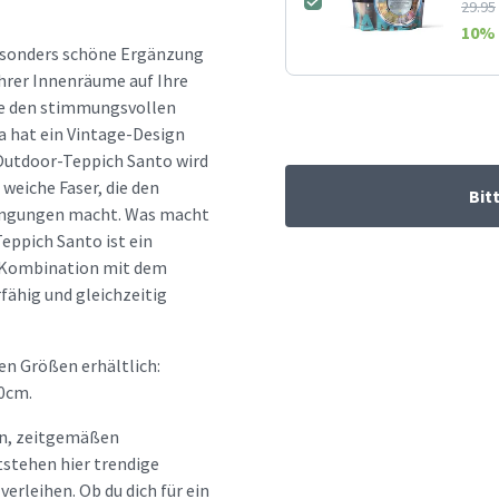
29.95
10
% 
besonders schöne Ergänzung
hrer Innenräume auf Ihre
ie den stimmungsvollen
 hat ein Vintage-Design
 Outdoor-Teppich Santo wird
 weiche Faser, die den
Bit
ingungen macht. Was macht
ppich Santo ist ein
n Kombination mit dem
fähig und gleichzeitig
en Größen erhältlich:
0cm.
hen, zeitgemäßen
tstehen hier trendige
erleihen. Ob du dich für ein