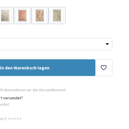
ta
Terracotta
Terracotta
Terracotta
Grün
In den Warenkorb legen
89 übernehmen wir die Versandkosten!
ort versendet*
sendet
n 5 ⭐️⭐️⭐️⭐️⭐️