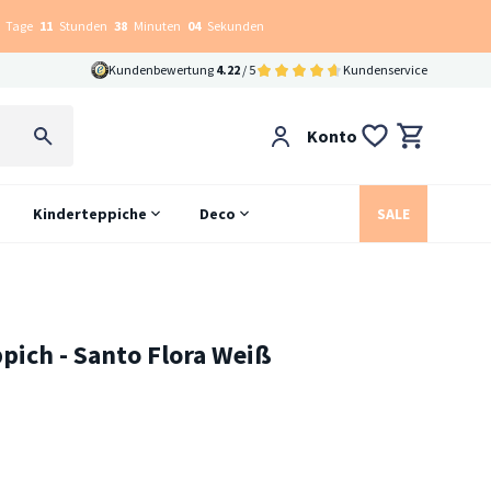
Tage
11
Stunden
38
Minuten
03
Sekunden
Kundenbewertung
4.22
/ 5
Kundenservice
Konto
Kinderteppiche
Deco
SALE
pich - Santo Flora Weiß