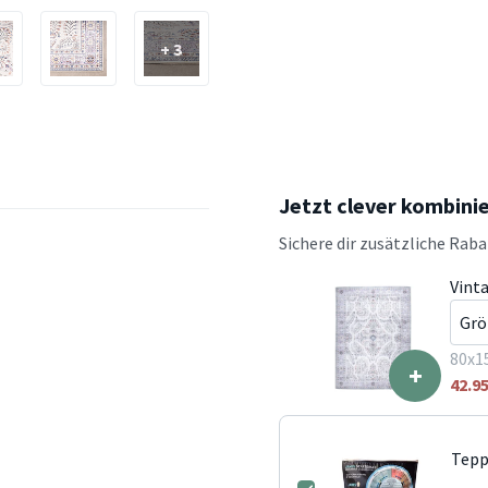
+ 3
Jetzt clever kombini
Sichere dir zusätzliche Rab
Vint
80x1
+
42.9
Tepp