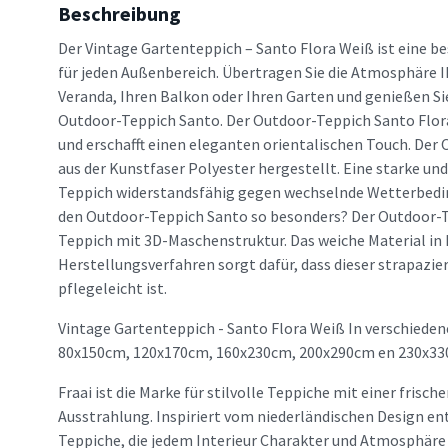
Beschreibung
Der Vintage Gartenteppich – Santo Flora Weiß ist eine 
für jeden Außenbereich. Übertragen Sie die Atmosphäre I
Veranda, Ihren Balkon oder Ihren Garten und genießen S
Outdoor-Teppich Santo. Der Outdoor-Teppich Santo Flora
und erschafft einen eleganten orientalischen Touch. Der
aus der Kunstfaser Polyester hergestellt. Eine starke und
Teppich widerstandsfähig gegen wechselnde Wetterbed
den Outdoor-Teppich Santo so besonders? Der Outdoor-Te
Teppich mit 3D-Maschenstruktur. Das weiche Material i
Herstellungsverfahren sorgt dafür, dass dieser strapazier
pflegeleicht ist.
Vintage Gartenteppich - Santo Flora Weiß In verschieden
80x150cm, 120x170cm, 160x230cm, 200x290cm en 230x33
Fraai ist die Marke für stilvolle Teppiche mit einer frisc
Ausstrahlung. Inspiriert vom niederländischen Design en
Teppiche, die jedem Interieur Charakter und Atmosphäre v