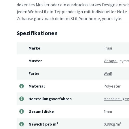
dezentes Muster oder ein ausdrucksstarkes Design entsche
jeden Wohnstil ein Teppichdesign mit individueller Note. 
Zuhause ganz nach deinem Stil. Your home, your style.
Spezifikationen
Marke
Fraai
Muster
Vintage
,
symm
Farbe
Weiß
Material
Polyester
Herstellungsverfahren
Maschinell ge
Gesamtdicke
5mm
Gewicht pro m²
0,88kg/m²