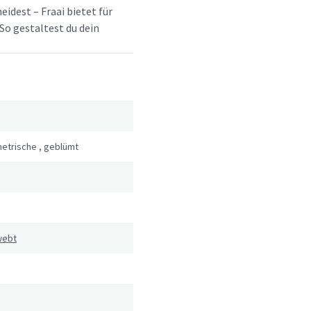
idest – Fraai bietet für
So gestaltest du dein
etrische
,
geblümt
webt