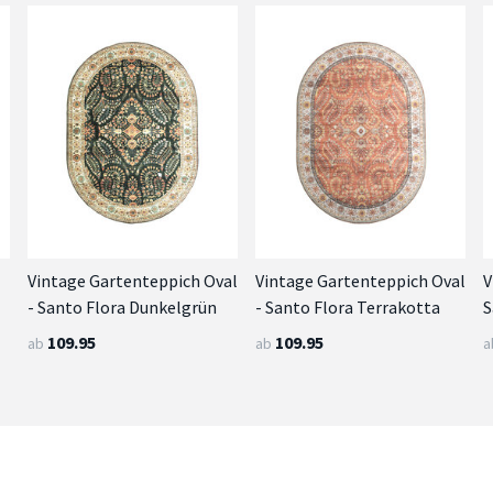
Vintage Gartenteppich Oval
Vintage Gartenteppich Oval
V
- Santo Flora Dunkelgrün
- Santo Flora Terrakotta
S
109.95
109.95
ab
ab
a