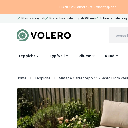
Bis zu 40% Rabatt auf Outdoorteppiche
Klarna & Paypal
Kostenlose Lieferung ab 89 Euro
Schnelle Lieferung
Teppiche
Typ/Stil
Räume
Rund
Home
Teppiche
Vintage Gartenteppich - Santo Flora Wei