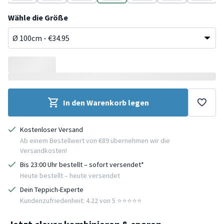
cotta
Terracotta
Terracotta
Terracotta
Terracotta
Terracotta
Terracotta
Terracott
Wähle die Größe
In den Warenkorb legen
Kostenloser Versand
Ab einem Bestellwert von €89 übernehmen wir die
Versandkosten!
Bis 23:00 Uhr bestellt – sofort versendet*
Heute bestellt – heute versendet
Dein Teppich-Experte
Kundenzufriedenheit: 4.22 von 5 ⭐️⭐️⭐️⭐️⭐️