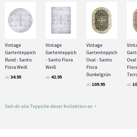
Vintage
Vintage
Vintage
Vint
Gartenteppich
Gartenteppich
Gartenteppich
Gart
Rund - Santo
- Santo Flora
Oval - Santo
Oval
Flora Weiß
Weiß
Flora
Flor
Dunkelgrün
Terr
34.95
42.95
ab
ab
109.95
10
ab
ab
Sieh dir alle Teppiche dieser Kollektion an