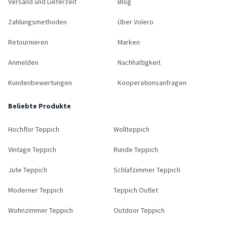
Versand und Lieferzeit
Blog
Zahlungsmethoden
Über Volero
Retournieren
Marken
Anmelden
Nachhaltigkeit
Kundenbewertungen
Kooperationsanfragen
Beliebte Produkte
Hochflor Teppich
Wollteppich
Vintage Teppich
Runde Teppich
Jute Teppich
Schlafzimmer Teppich
Moderner Teppich
Teppich Outlet
Wohnzimmer Teppich
Outdoor Teppich