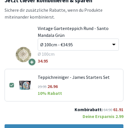
Jetzt clever kombinieren & sparen
Sichere dir zusätzliche Rabatte, wenn du Produkte
miteinander kombinierst.
Vintage Gartenteppich Rund - Santo
Mandala Grün
Ø 100cm
+
34.95
Teppichreiniger - James Starters Set
26.96
29.95
10
% Rabatt
Kombirabatt:
61.91
64.90
Deine Ersparnis
2.99