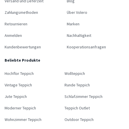
Versand und Lieferzeit
Blog
Zahlungsmethoden
Über Volero
Retournieren
Marken
Anmelden
Nachhaltigkeit
Kundenbewertungen
Kooperationsanfragen
Beliebte Produkte
Hochflor Teppich
Wollteppich
Vintage Teppich
Runde Teppich
Jute Teppich
Schlafzimmer Teppich
Moderner Teppich
Teppich Outlet
Wohnzimmer Teppich
Outdoor Teppich