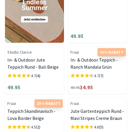
49.95
Studio Clarice
Fraai
30% RABATT
In- & Outdoor Jute
In- & Outdoor Teppich -
Teppich Rund - Bali Beige
Ranch Mandala Grün
4.7
(4)
4.7
(7)
49.95
34.95
49.95
Fraai
25% RABATT
Fraai
Teppich Skandinavisch -
Jute Gartenteppich Rund -
Lova Border Beige
Mavi Stripes Creme Braun
4.5
(2)
4.8
(5)