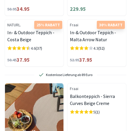
34.95
229.95
50.95
NATURL.
25% RABATT
Fraai
30% RABATT
In- & Outdoor Teppich -
In-& Outdoor Teppich -
Costa Beige
Malta Arrow Natur
4.6
(37)
4.3
(52)
37.95
37.95
50.45
52.95
Kostenlose Lieferung ab 89 Euro
Fraai
Balkonteppich - Sierra
Curves Beige Creme
5
(1)