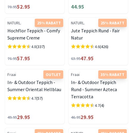
52.95
44.95
70.95
NATURL.
25% RABATT
NATURL.
25% RABATT
Hochflor Teppich - Comfy
Jute Teppich Rund - Fair
Supreme Creme
Natur
4.8
(337)
4.6
(426)
57.95
47.95
76.95
63.95
Fraai
OUTLET
Fraai
35% RABATT
In- & Outdoor Teppich -
In- & Outdoor Teppich
Summer Oriental Hellblau
Rund - Summer Azteca
Terracotta
4.7
(57)
4.7
(4)
29.95
29.95
49.95
46.95