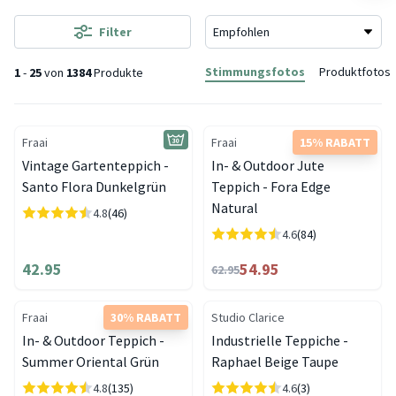
Filter
Stimmungsfotos
Produktfotos
1
-
25
von
1384
Produkte
Fraai
Fraai
15% RABATT
Vintage Gartenteppich -
In- & Outdoor Jute
Santo Flora Dunkelgrün
Teppich - Fora Edge
Natural
4.8
(46)
4.6
(84)
42.95
54.95
62.95
Fraai
30% RABATT
Studio Clarice
In- & Outdoor Teppich -
Industrielle Teppiche -
Summer Oriental Grün
Raphael Beige Taupe
4.8
(135)
4.6
(3)