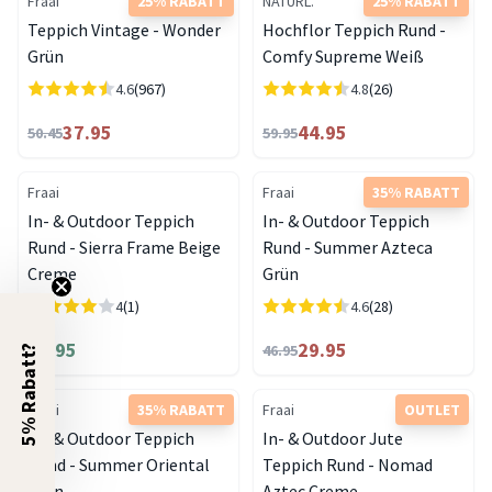
Fraai
25% RABATT
NATURL.
25% RABATT
Teppich Vintage - Wonder
Hochflor Teppich Rund -
Grün
Comfy Supreme Weiß
4.6
(967)
4.8
(26)
37.95
44.95
50.45
59.95
Fraai
Fraai
35% RABATT
In- & Outdoor Teppich
In- & Outdoor Teppich
Rund - Sierra Frame Beige
Rund - Summer Azteca
Creme
Grün
4
(1)
4.6
(28)
37.95
29.95
46.95
5% Rabatt?
Fraai
35% RABATT
Fraai
OUTLET
In- & Outdoor Teppich
In- & Outdoor Jute
Rund - Summer Oriental
Teppich Rund - Nomad
Grün
Aztec Creme