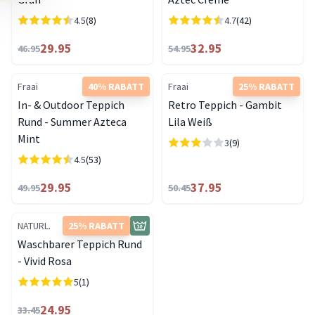
4.5
(8)
4.7
(42)
29.95
32.95
46.95
54.95
Fraai
40% RABATT
Fraai
25% RABATT
In- & Outdoor Teppich
Retro Teppich - Gambit
Rund - Summer Azteca
Lila Weiß
Mint
3
(9)
4.5
(53)
29.95
37.95
49.95
50.45
NATURL.
25% RABATT
Waschbarer Teppich Rund
- Vivid Rosa
5
(1)
24.95
33.45