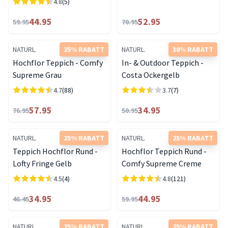
4.8
(5)
44.95
52.95
59.95
70.95
NATURL.
25% RABATT
NATURL.
30% RABATT
Hochflor Teppich - Comfy
In- & Outdoor Teppich -
Supreme Grau
Costa Ockergelb
4.7
(88)
3.7
(7)
57.95
34.95
76.95
50.95
NATURL.
25% RABATT
NATURL.
25% RABATT
Teppich Hochflor Rund -
Hochflor Teppich Rund -
Lofty Fringe Gelb
Comfy Supreme Creme
4.5
(4)
4.8
(121)
34.95
44.95
46.45
59.95
NATURL.
25% RABATT
NATURL.
25% RABATT