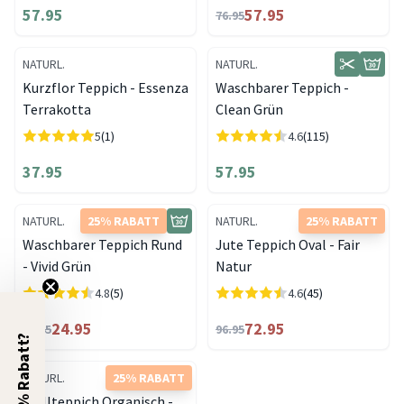
57.95
57.95
76.95
NATURL.
NATURL.
Kurzflor Teppich - Essenza
Waschbarer Teppich -
Terrakotta
Clean Grün
5
(1)
4.6
(115)
37.95
57.95
NATURL.
25% RABATT
NATURL.
25% RABATT
Waschbarer Teppich Rund
Jute Teppich Oval - Fair
- Vivid Grün
Natur
4.8
(5)
4.6
(45)
24.95
72.95
33.45
96.95
5% Rabatt?
NATURL.
25% RABATT
Wollteppich Organisch -