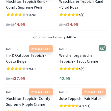
Hochflor Teppich Rund -
Waschbarer Teppich Rund
Comfy Supreme Weiß
- Vivid Rosa
4.8
(26)
5
(1)
44.95
24.95
59.95
33.45
Kostenlose Lieferung ab 89 Euro
NATURL.
25% RABATT
NATURL.
In- & Outdoor Teppich -
Weicher organischer
Costa Beige
Teppich – Teddy Creme
4.6
(37)
5
(4)
37.95
42.95
50.45
NATURL.
25% RABATT
NATURL.
25% RABATT
Hochflor Teppich - Comfy
Jute Teppich - Fair Natur
Supreme Ripple Creme
4.6
(211)