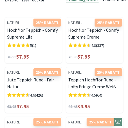
1
-
25
von
299
Produkte
NATURL.
25% RABATT
NATURL.
25% RABATT
Hochflor Teppich - Comfy
Hochflor Teppich - Comfy
Supreme Lila
Supreme Creme
5
(1)
4.8
(337)
57.95
57.95
76.95
76.95
NATURL.
25% RABATT
NATURL.
25% RABATT
Jute Teppich Rund - Fair
Teppich Hochflor Rund -
Natur
Lofty Fringe Creme Weiß
4.6
(426)
4.5
(64)
47.95
34.95
63.95
46.45
NATURL.
25% RABATT
NATURL.
25% RABATT