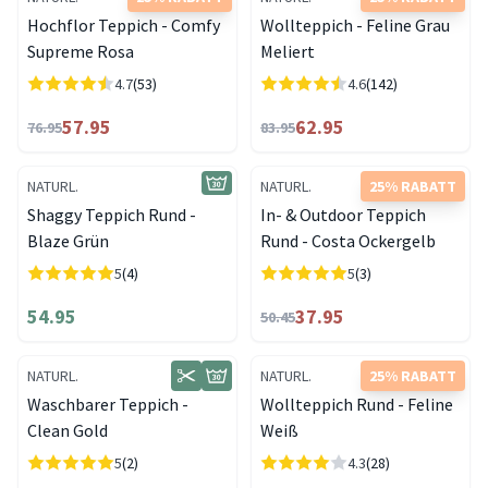
Hochflor Teppich - Comfy
Wollteppich - Feline Grau
Supreme Rosa
Meliert
4.7
(53)
4.6
(142)
57.95
62.95
76.95
83.95
NATURL.
NATURL.
25% RABATT
Shaggy Teppich Rund -
In- & Outdoor Teppich
Blaze Grün
Rund - Costa Ockergelb
5
(4)
5
(3)
54.95
37.95
50.45
NATURL.
NATURL.
25% RABATT
Waschbarer Teppich -
Wollteppich Rund - Feline
Clean Gold
Weiß
5
(2)
4.3
(28)