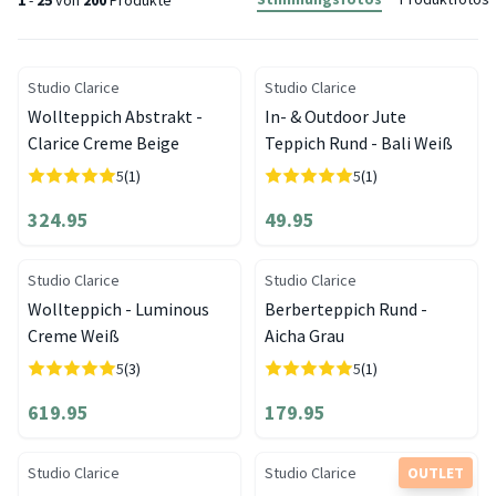
1
-
25
von
200
Produkte
Studio Clarice
Studio Clarice
Wollteppich Abstrakt -
In- & Outdoor Jute
Clarice Creme Beige
Teppich Rund - Bali Weiß
5
(1)
5
(1)
324.95
49.95
Studio Clarice
Studio Clarice
Wollteppich - Luminous
Berberteppich Rund -
Creme Weiß
Aicha Grau
5
(3)
5
(1)
619.95
179.95
Studio Clarice
Studio Clarice
OUTLET