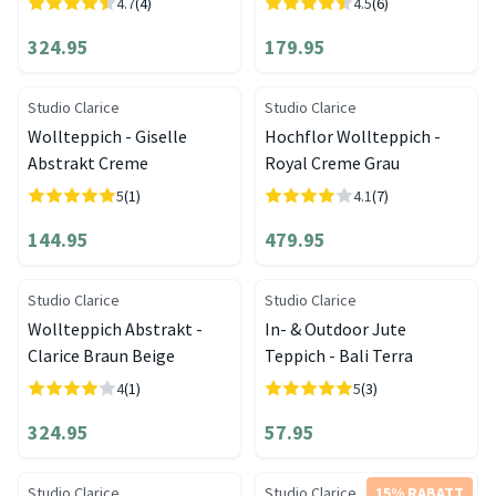
4.7
(4)
4.5
(6)
324.95
179.95
Studio Clarice
Studio Clarice
Wollteppich - Giselle
Hochflor Wollteppich -
Abstrakt Creme
Royal Creme Grau
5
(1)
4.1
(7)
144.95
479.95
Studio Clarice
Studio Clarice
Wollteppich Abstrakt -
In- & Outdoor Jute
Clarice Braun Beige
Teppich - Bali Terra
4
(1)
5
(3)
324.95
57.95
Studio Clarice
Studio Clarice
15% RABATT