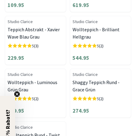
109.95
619.95
Studio Clarice
Studio Clarice
Teppich Abstrakt - Xavier
Wollteppich - Brilliant
Wave Blau Grau
Hellgrau
5
(3)
5
(2)
229.95
544.95
Studio Clarice
Studio Clarice
Wollteppich - Luminous
Shaggy Teppich Rund -
Grün Grau
Grace Grün
5
(2)
5
(2)
619.95
274.95
5% Rabatt?
Studio Clarice
Wollteppich Rund - Twist