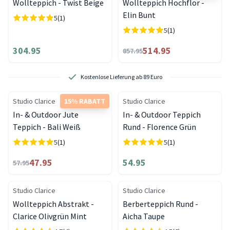
Wollteppich - Twist Beige
Wollteppich Hochflor -
Elin Bunt
5
(1)
5
(1)
304.95
514.95
857.95
b 89 Euro
Schnelle Lieferung
Studio Clarice
15% RABATT
Studio Clarice
In- & Outdoor Jute
In- & Outdoor Teppich
Teppich - Bali Weiß
Rund - Florence Grün
5
(1)
5
(1)
47.95
54.95
57.95
Studio Clarice
Studio Clarice
Wollteppich Abstrakt -
Berberteppich Rund -
Clarice Olivgrün Mint
Aicha Taupe