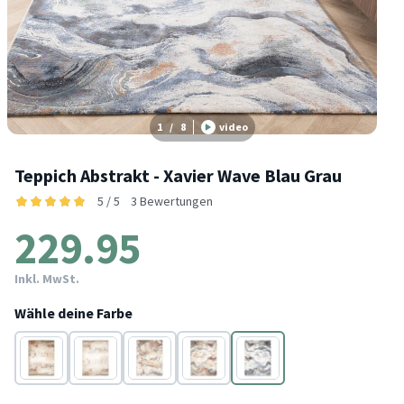
1
/
8
video
Teppich Abstrakt - Xavier Wave Blau Grau
5 / 5
3 Bewertungen
229.95
Inkl. MwSt.
Wähle deine Farbe
Taupe
Taupe
Grau
Blau
Blau