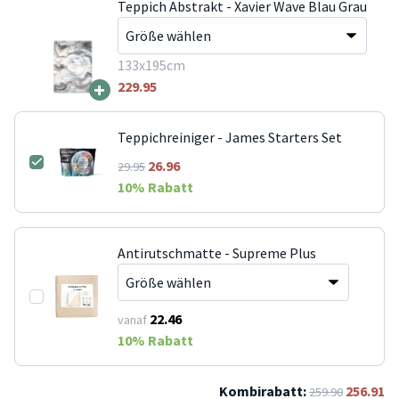
Teppich Abstrakt - Xavier Wave Blau Grau
133x195cm
+
229.95
Teppichreiniger - James Starters Set
26.96
29.95
10
% Rabatt
Antirutschmatte - Supreme Plus
22.46
vanaf
10
% Rabatt
Kombirabatt:
256.91
259.90