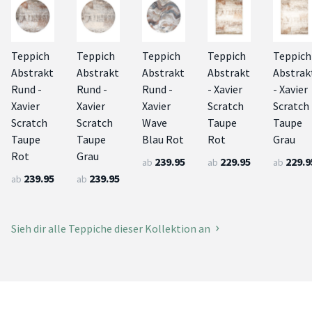
Teppich
Teppich
Teppich
Teppich
Teppich
Abstrakt
Abstrakt
Abstrakt
Abstrakt
Abstrak
Rund -
Rund -
Rund -
- Xavier
- Xavier
Xavier
Xavier
Xavier
Scratch
Scratch
Scratch
Scratch
Wave
Taupe
Taupe
Taupe
Taupe
Blau Rot
Rot
Grau
Rot
Grau
239.95
229.95
229.9
ab
ab
ab
239.95
239.95
ab
ab
Sieh dir alle Teppiche dieser Kollektion an