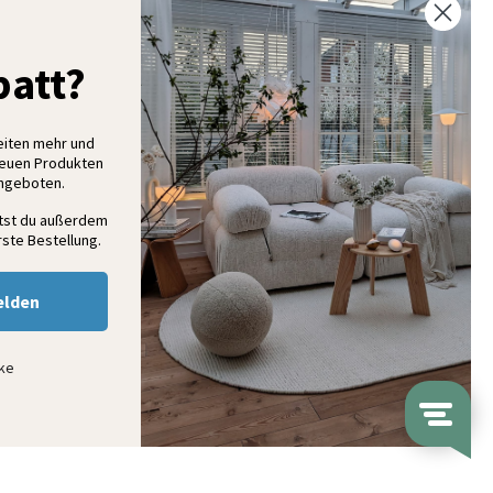
% Rabatt auf deine erste Bestellung
att?
elde dich für unseren Newsletter an und entdecke neue
ollektionen, Angebote und Wohnideen als Erstes
eiten mehr und
neuen Produkten
Angeboten.
Anmelden
ltst du außerdem
ste Bestellung.
elden
nke
ap
© Volero