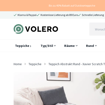
Bis zu 40% Rabatt auf Outdoorteppiche
Klarna & Paypal
Kostenlose Lieferung ab 89 Euro
Schnelle Lieferung
Teppiche
Typ/Stil
Räume
Rund
Home
Teppiche
Teppich Abstrakt Rund - Xavier Scratch 