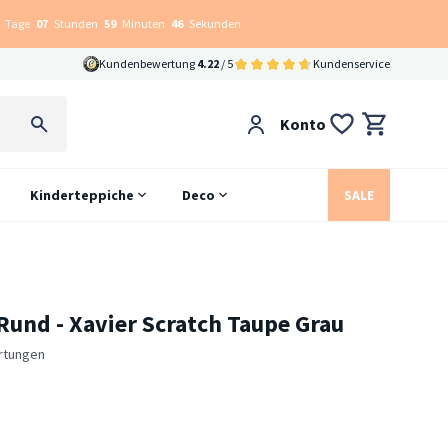
Tage
07
Stunden
59
Minuten
45
Sekunden
Kundenbewertung
4.22
/ 5
Kundenservice
Konto
Kinderteppiche
Deco
SALE
Rund - Xavier Scratch Taupe Grau
rtungen