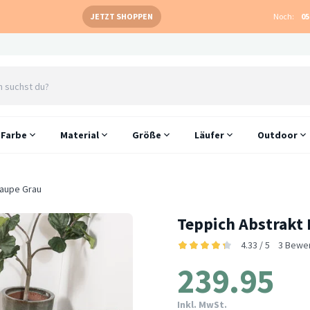
JETZT SHOPPEN
Noch:
05
Farbe
Material
Größe
Läufer
Outdoor
Taupe Grau
Teppich Abstrakt 
4.33 / 5
3 Bewe
239.95
Inkl. MwSt.