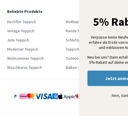
Beliebte Produkte
5
5% Rab
M
Hochflor Teppich
Wollteppich
K
Vintage Teppich
Runde Teppich
Verpasse keine Neuh
Jute Teppich
Schlafzimmer Teppich
erfahre als Erste von 
und exklusiven 
Moderner Teppich
Teppich Outlet
Neu bei uns? Dann erhä
Wohnzimmer Teppich
Outdoor Teppich
5% Rabatt auf deine er
Waschbarer Teppich
Balkon Teppich
Jetzt anm
Nein, da
e Geschaftsbedingungen
Datenschutzerklärung
Impressum
Disclaimer
Sitem