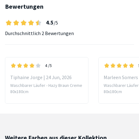
Bewertungen
4.5
/5
Durchschnittlich
2 Bewertungen
4
/5
Tiphaine Jorge | 24 Jun, 2026
Marleen Somers |
Waschbarer Läufer - Hazy Braun Creme
Waschbarer Läufer
80x180cm
80x180cm
Weitere Farben aus dieser Kollektion