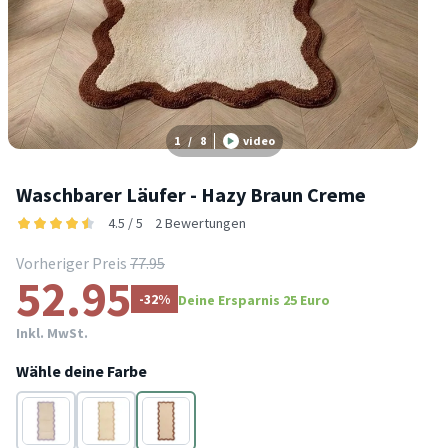
1
/
8
video
Waschbarer Läufer - Hazy Braun Creme
4.5 / 5
2 Bewertungen
Vorheriger Preis
77.95
52.95
-32%
Deine Ersparnis 25 Euro
Inkl. MwSt.
Wähle deine Farbe