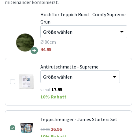
miteinander kombinierst.
Hochflor Teppich Rund - Comfy Supreme
Grün
Ø 80cm
+
44.95
Antirutschmatte - Supreme
17.95
vanaf
10
% Rabatt
Teppichreiniger - James Starters Set
26.96
29.95
10
% Rabatt