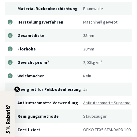
Material Rückenbeschichtung
Baumwolle
Herstellungsverfahren
Maschinell gewebt
Gesamtdicke
35mm
Florhöhe
30mm
Gewicht pro m²
2,00kg/m²
Weichmacher
Nein
Geeignet für Fußbodenheizung
Ja
Antirutschmatte Verwendung
Antirutschmatte Supreme
5% Rabatt?
Reinigungsmethode
Staubsauger
Zertifiziert
OEKO-TEX® STANDARD 100