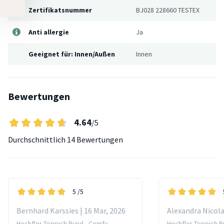
Zertifikatsnummer
BJ028 228660 TESTEX
Anti allergie
Ja
Geeignet für: Innen/Außen
Innen
Bewertungen
4.64
/5
Durchschnittlich
14 Bewertungen
5
/5
Bernhard Karssies | 16 Mar, 2026
Alexandra Nicola
Hochflor Teppich Rund - Comfy
Hochflor Teppich R