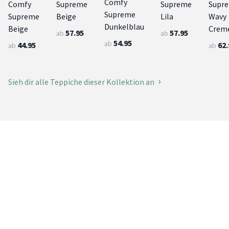
Comfy
Comfy
Supreme
Supreme
Supr
Supreme
Supreme
Beige
Lila
Wavy
Dunkelblau
Beige
Crem
57.95
57.95
ab
ab
54.95
ab
44.95
62.
ab
ab
Sieh dir alle Teppiche dieser Kollektion an