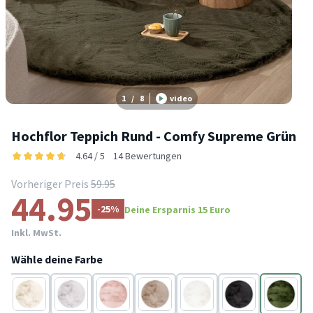
1
/
8
video
Hochflor Teppich Rund - Comfy Supreme Grün
4.64 / 5
14 Bewertungen
Vorheriger Preis
59.95
44.95
-25%
Deine Ersparnis 15 Euro
Inkl. MwSt.
Wähle deine Farbe