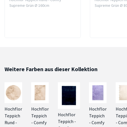
Supreme Grün Ø 160cm
Supreme Grün Ø 8
Weitere Farben aus dieser Kollektion
Hochflor
Hochflor
Hochflor
Hochf
Hochflor
Teppich
Teppich
Teppich
Teppi
Teppich -
Rund -
- Comfy
- Comfy
- Com