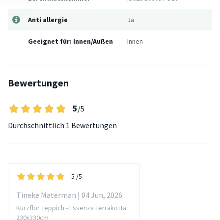
Anti allergie
Ja
Geeignet für: Innen/Außen
Innen
Bewertungen
5
/5
Durchschnittlich
1 Bewertungen
5
/5
Tineke Materman | 04 Jun, 2026
Kurzflor Teppich - Essenza Terrakotta
230x330cm