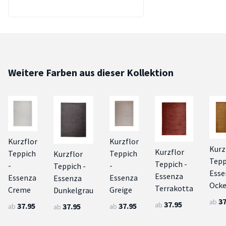
Weitere Farben aus dieser Kollektion
Kurzflor
Kurzflor
Kurz
Kurzflor
Teppich
Teppich
Kurzflor
Tepp
Teppich -
-
-
Teppich -
Esse
Essenza
Essenza
Essenza
Essenza
Ocke
Terrakotta
Creme
Greige
Dunkelgrau
37
ab
37.95
ab
37.95
37.95
37.95
ab
ab
ab