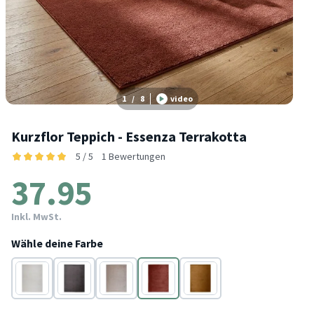
1
/
8
video
Kurzflor Teppich - Essenza Terrakotta
5 / 5
1 Bewertungen
37.95
Inkl. MwSt.
Wähle deine Farbe
Creme
Dunkelgrau
Beige
Terracotta
Gelb