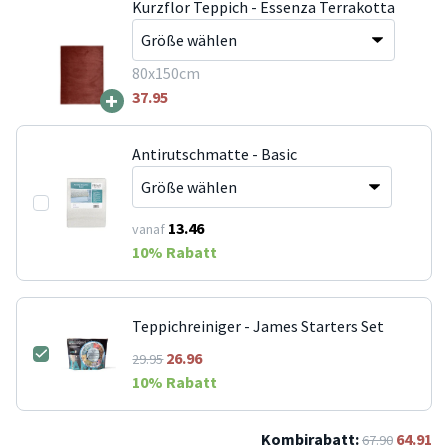
Kurzflor Teppich - Essenza Terrakotta
80x150cm
+
37.95
Antirutschmatte - Basic
13.46
vanaf
10
% Rabatt
Teppichreiniger - James Starters Set
26.96
29.95
10
% Rabatt
Kombirabatt:
64.91
67.90