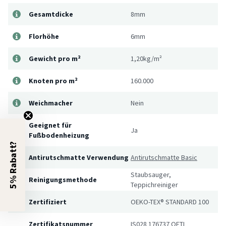
Gesamtdicke
8mm
Florhöhe
6mm
Gewicht pro m²
1,20kg/m²
Knoten pro m²
160.000
Weichmacher
Nein
Geeignet für
Ja
Fußbodenheizung
5% Rabatt?
Antirutschmatte Verwendung
Antirutschmatte Basic
Staubsauger,
Reinigungsmethode
Teppichreiniger
Zertifiziert
OEKO-TEX® STANDARD 100
Zertifikatsnummer
IS028 176737 OETI