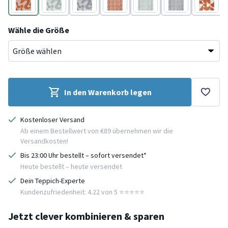
Terracotta
Grün
Grau
Terracotta
Grün
Grau
Terracot
Wähle die Größe
In den Warenkorb legen
Kostenloser Versand
Ab einem Bestellwert von €89 übernehmen wir die
Versandkosten!
Bis 23:00 Uhr bestellt – sofort versendet*
Heute bestellt – heute versendet
Dein Teppich-Experte
Kundenzufriedenheit: 4.22 von 5 ⭐️⭐️⭐️⭐️⭐️
Jetzt clever kombinieren & sparen