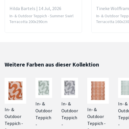
Hilda Bartels | 14 Jul, 2026
Tineke Wolffram 
In- & Outdoor Teppich - Summer Swirl
In- & Outdoor Tepp
Terracotta 200x290cm
Terracotta 160x23
Weitere Farben aus dieser Kollektion
In- &
In- &
In- &
In- &
In- &
Outdoor
Outdoor
Outd
Outdoor
Outdoor
Teppich
Teppich
Tepp
Teppich -
Teppich -
-
-
-