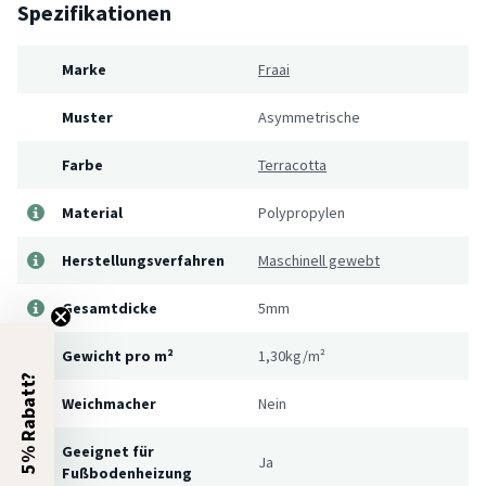
Spezifikationen
Marke
Fraai
Muster
Asymmetrische
Farbe
Terracotta
Material
Polypropylen
Herstellungsverfahren
Maschinell gewebt
Gesamtdicke
5mm
Gewicht pro m²
1,30kg/m²
5% Rabatt?
Weichmacher
Nein
Geeignet für
Ja
Fußbodenheizung