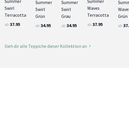
Summer
Summer
Summer
Summer
Sum
Swirl
Waves
Swirl
Swirl
Wave
Terracotta
Terracotta
Grün
Grau
Grün
37.95
37.95
ab
ab
34.95
34.95
37
ab
ab
ab
Sieh dir alle Teppiche dieser Kollektion an