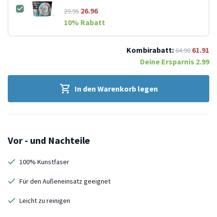
26.96
29.95
10
% Rabatt
Kombirabatt:
61.91
64.90
Deine Ersparnis
2.99
In den Warenkorb legen
Vor - und Nachteile
100% Kunstfaser
Für den Außeneinsatz geeignet
Leicht zu reinigen