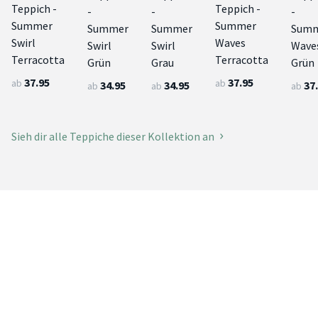
Teppich -
Teppich -
-
-
-
Summer
Summer
Summer
Summer
Sum
Swirl
Waves
Swirl
Swirl
Wave
Terracotta
Terracotta
Grün
Grau
Grün
37.95
37.95
ab
ab
34.95
34.95
37
ab
ab
ab
Sieh dir alle Teppiche dieser Kollektion an