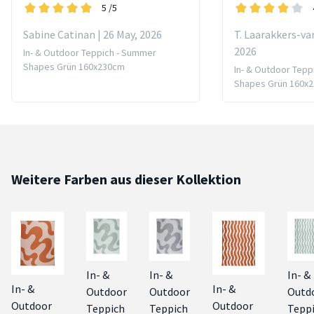
5
/5
Sabine Catinan | 26 May, 2026
T. Laarakkers-van
2026
In- & Outdoor Teppich - Summer
Shapes Grün 160x230cm
In- & Outdoor Tepp
Shapes Grün 160x
Weitere Farben aus dieser Kollektion
In- &
In- &
In- &
In- &
In- &
Outdoor
Outdoor
Outd
Outdoor
Outdoor
Teppich
Teppich
Tepp