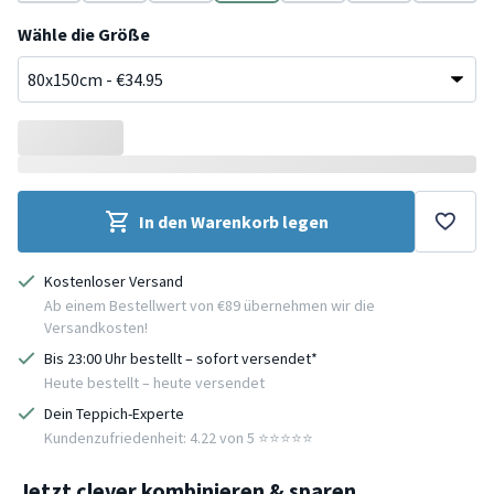
cotta
Grün
Grau
Terracotta
Grün
Terracotta
Grau
Gelb
Wähle die Größe
In den Warenkorb legen
Kostenloser Versand
Ab einem Bestellwert von €89 übernehmen wir die
Versandkosten!
Bis 23:00 Uhr bestellt – sofort versendet*
Heute bestellt – heute versendet
Dein Teppich-Experte
Kundenzufriedenheit: 4.22 von 5 ⭐️⭐️⭐️⭐️⭐️
Jetzt clever kombinieren & sparen