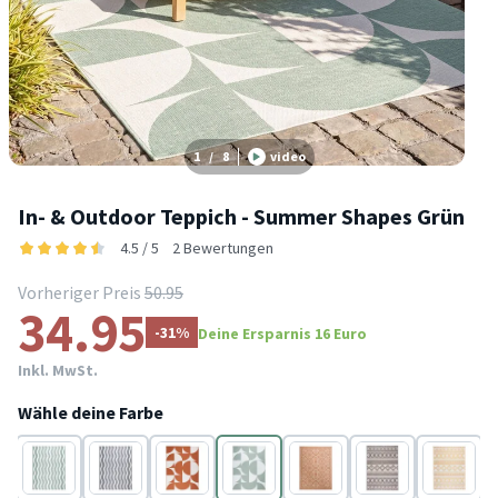
1
/
8
video
In- & Outdoor Teppich - Summer Shapes Grün
4.5 / 5
2 Bewertungen
Vorheriger Preis
50.95
34.95
-31%
Deine Ersparnis 16 Euro
Inkl. MwSt.
Wähle deine Farbe