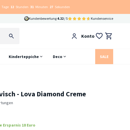
Tage
12
Stunden
31
Minuten
26
Sekunden
Kundenbewertung
4.22
/ 5
Kundenservice
Konto
Kinderteppiche
Deco
SALE
visch - Lova Diamond Creme
rtungen
e Ersparnis 18 Euro