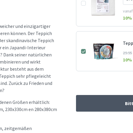
vanaf
10
% 
weicher und einzigartiger
zieren können. Der Teppich
Der skandinavische Teppich
Tepp
r ein Japandi-Interieur
29.95
? Dank seiner natürlichen
10
% 
ombinieren und wirkt
uktur besteht aus dem
-Teppich sehr pflegeleicht
ind. Zurück zu Frieden und
en?
denen Größen erhältlich:
Bit
cm, 230x330cm en 280x380cm
hen, zeitgemäßen