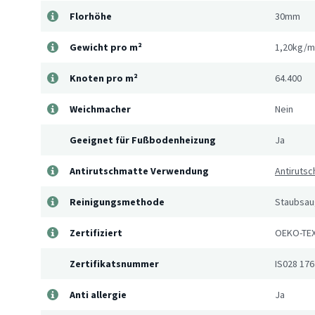
Florhöhe
30mm
Gewicht pro m²
1,20kg/m
Knoten pro m²
64.400
Weichmacher
Nein
Geeignet für Fußbodenheizung
Ja
Antirutschmatte Verwendung
Antirutsc
Reinigungsmethode
Staubsaug
Zertifiziert
OEKO-TEX
Zertifikatsnummer
IS028 176
Anti allergie
Ja