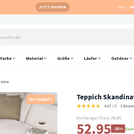
JETZT SHOPPEN
Noch:
04
Farbe
Material
Größe
Läufer
Outdoor
Creme
Teppich Skandina
25% RABATT
4.67 / 5
3 Bewe
Vorheriger Preis
70.95
52.95
-25%
Dein