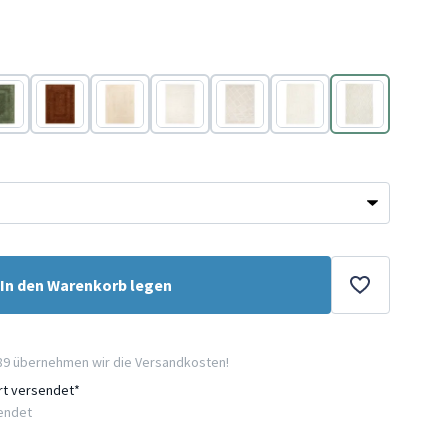
ün
Terracotta
Beige
Creme
Creme
Creme
Creme
In den Warenkorb legen
89 übernehmen wir die Versandkosten!
ort versendet*
sendet