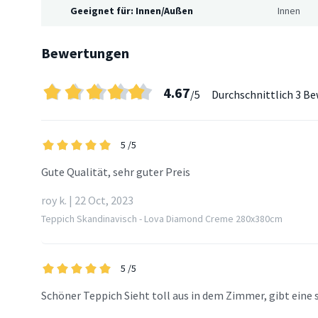
Geeignet für: Innen/Außen
Innen
Bewertungen
4.67
/5
Durchschnittlich
3 Be
5
/5
Gute Qualität, sehr guter Preis
roy k. | 22 Oct, 2023
Teppich Skandinavisch - Lova Diamond Creme 280x380cm
5
/5
Schöner Teppich Sieht toll aus in dem Zimmer, gibt ein