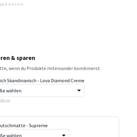
n 5 ⭐️⭐️⭐️⭐️⭐️
eren & sparen
atte, wenn du Produkte miteinander kombinierst.
ich Skandinavisch - Lova Diamond Creme
50cm
5
rutschmatte - Supreme