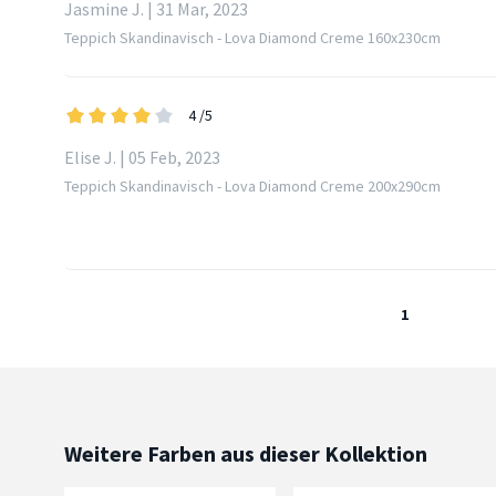
Jasmine J. | 31 Mar, 2023
Teppich Skandinavisch - Lova Diamond Creme 160x230cm
4
/5
Elise J. | 05 Feb, 2023
Teppich Skandinavisch - Lova Diamond Creme 200x290cm
1
Weitere Farben aus dieser Kollektion