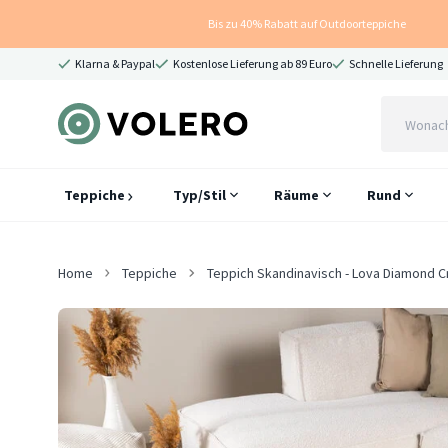
Bis zu 40% Rabatt auf Outdoorteppiche
Klarna & Paypal
Kostenlose Lieferung ab 89 Euro
Schnelle Lieferung
Teppiche
Typ/Stil
Räume
Rund
Home
Teppiche
Teppich Skandinavisch - Lova Diamond 