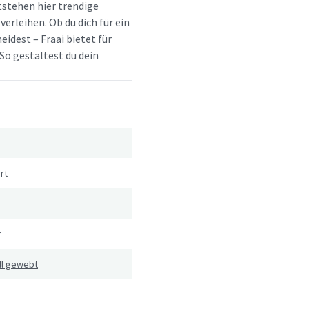
tstehen hier trendige
erleihen. Ob du dich für ein
idest – Fraai bietet für
So gestaltest du dein
rt
r
ll gewebt