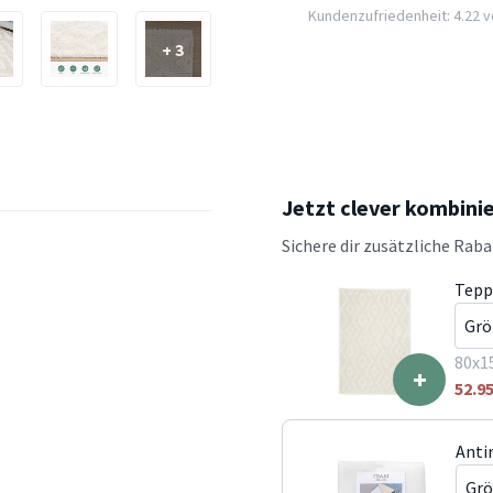
Kundenzufriedenheit: 4.22 vo
+ 3
Jetzt clever kombini
Sichere dir zusätzliche Rab
Tepp
80x1
+
52.9
Anti