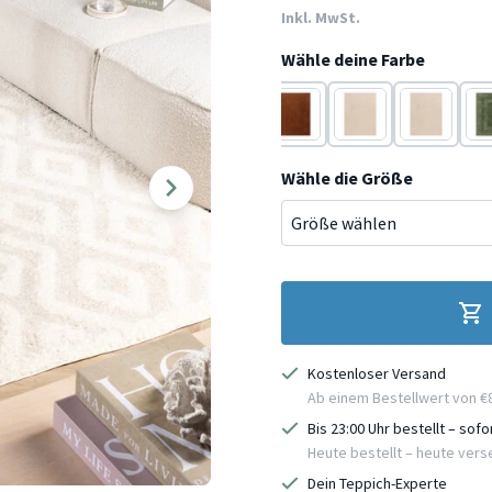
Inkl. MwSt.
Wähle deine Farbe
Terracotta
Grün
Beige
Grün
Terracotta
Beige
Beige
Gr
Wähle die Größe
Kostenloser Versand
Ab einem Bestellwert von €
Bis 23:00 Uhr bestellt – sof
Heute bestellt – heute ver
Dein Teppich-Experte