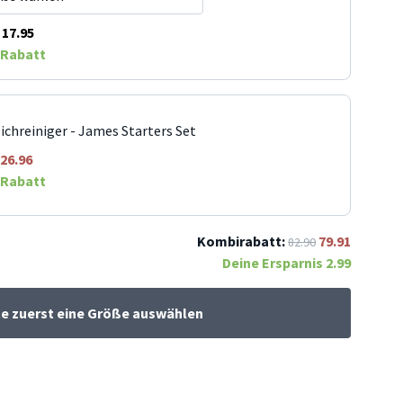
17.95
Rabatt
ichreiniger - James Starters Set
26.96
Rabatt
Kombirabatt:
79.91
82.90
Deine Ersparnis
2.99
te zuerst eine Größe auswählen