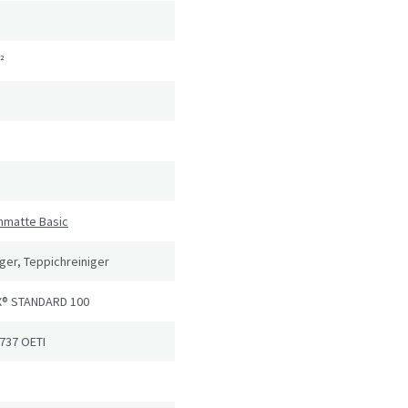
²
hmatte Basic
er, Teppichreiniger
® STANDARD 100
737 OETI