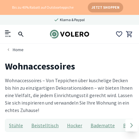
Bis zu 40% Rabatt auf Outdoorteppiche
JETZT SHOPPEN
Klarna & Paypal
menu
Home
Wohnaccessoires
Wohnaccessoires – Von Teppichen über kuschelige Decken
bis hin zu einzigartigen Dekorationsideen – wir bieten Ihnen
eine Vielfalt, die jedem Einrichtungsstil gerecht wird. Lassen
Sie sich inspirieren und verwandeln Sie Ihre Wohnung in ein
echtes Zuhause!
Stühle
Beistelltisch
Hocker
Badematte
Badtep