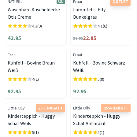
NATURL.
Fraai
OUTLET
Waschbare Kuscheldecke -
Lammfell - Elly
Otis Creme
Dunkelgrau
4.3
(9)
4.1
(6)
42.95
22.95
37.95
Fraai
Fraai
Kuhfell - Bovine Braun
Kuhfell - Bovine Schwarz
Weiß
Weiß
4
(2)
5
(8)
92.95
92.95
Little Olly
25% RABATT
Little Olly
25% RABATT
Kinderteppich - Huggy
Kinderteppich - Huggy
Schaf Weiß
Schaf Anthrazit
5
(1)
5
(1)