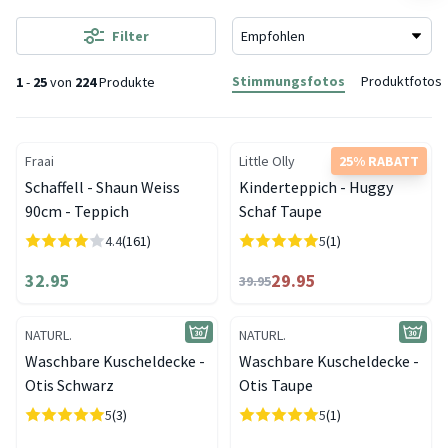
Filter
Stimmungsfotos
Produktfotos
1
-
25
von
224
Produkte
Fraai
Little Olly
25% RABATT
Schaffell - Shaun Weiss
Kinderteppich - Huggy
90cm - Teppich
Schaf Taupe
4.4
(161)
5
(1)
32.95
29.95
39.95
NATURL.
NATURL.
Waschbare Kuscheldecke -
Waschbare Kuscheldecke -
Otis Schwarz
Otis Taupe
5
(3)
5
(1)