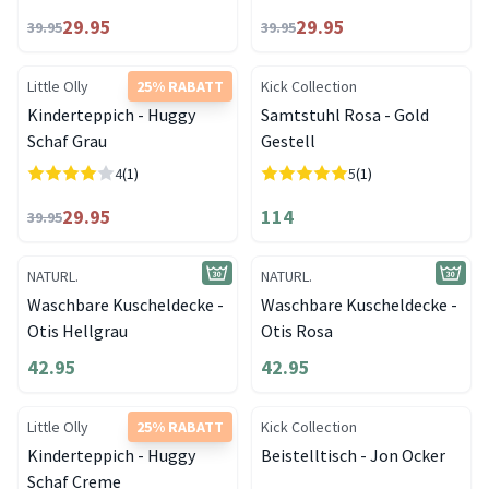
29.95
29.95
39.95
39.95
Little Olly
25% RABATT
Kick Collection
Kinderteppich - Huggy
Samtstuhl Rosa - Gold
Schaf Grau
Gestell
4
(1)
5
(1)
29.95
114
39.95
NATURL.
NATURL.
Waschbare Kuscheldecke -
Waschbare Kuscheldecke -
Otis Hellgrau
Otis Rosa
42.95
42.95
Little Olly
25% RABATT
Kick Collection
Kinderteppich - Huggy
Beistelltisch - Jon Ocker
Schaf Creme