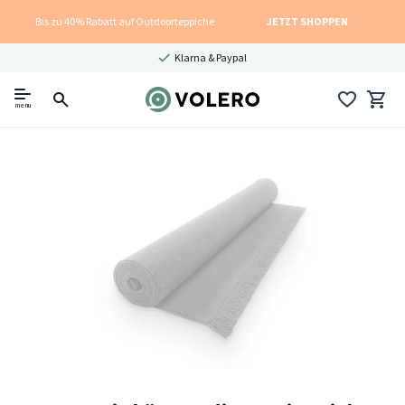
Bis zu 40% Rabatt auf Outdoorteppiche
JETZT SHOPPEN
Klarna & Paypal
menu