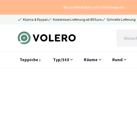
Bis zu 40% Rabatt auf Outdoorteppiche
Klarna & Paypal
Kostenlose Lieferung ab 89 Euro
Schnelle Lieferung
Teppiche
Typ/Stil
Räume
Rund