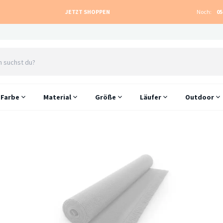
JETZT SHOPPEN
Noch:
05
Farbe
Material
Größe
Läufer
Outdoor