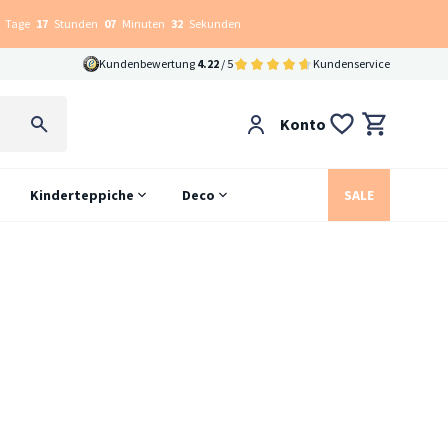
Tage
17
Stunden
07
Minuten
31
Sekunden
Kundenbewertung
4.22
/ 5
Kundenservice
Konto
Kinderteppiche
Deco
SALE