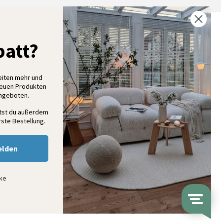
% Rabatt auf deine erste Bestellung
att?
elde dich für unseren Newsletter an und entdecke neue
ollektionen, Angebote und Wohnideen als Erstes
eiten mehr und
neuen Produkten
Angeboten.
Anmelden
ltst du außerdem
ste Bestellung.
elden
nke