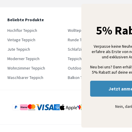
Beliebte Produkte
5
5% Rab
M
Hochflor Teppich
Wollteppich
K
Vintage Teppich
Runde Teppich
Verpasse keine Neuh
Jute Teppich
Schlafzimmer Teppich
erfahre als Erste von 
und exklusiven 
Moderner Teppich
Teppich Outlet
Neu bei uns? Dann erhä
Wohnzimmer Teppich
Outdoor Teppich
5% Rabatt auf deine er
Waschbarer Teppich
Balkon Teppich
Jetzt anm
Nein, da