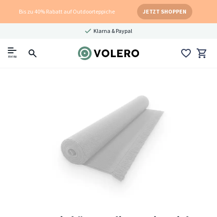
Bis zu 40% Rabatt auf Outdoorteppiche
JETZT SHOPPEN
Klarna & Paypal
menu