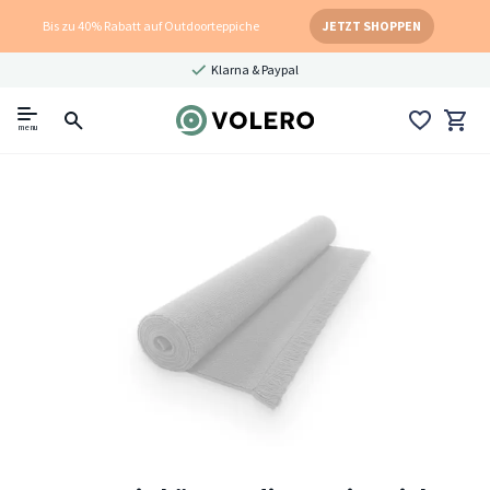
Bis zu 40% Rabatt auf Outdoorteppiche
JETZT SHOPPEN
Klarna & Paypal
menu