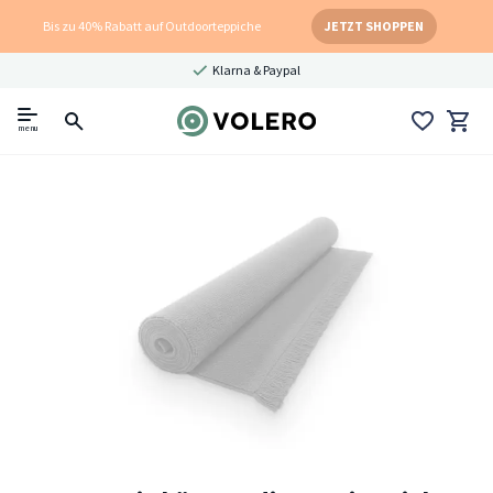
Bis zu 40% Rabatt auf Outdoorteppiche
JETZT SHOPPEN
Klarna & Paypal
menu