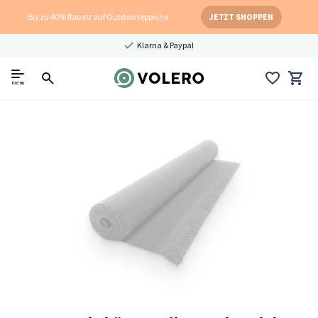
Bis zu 40% Rabatt auf Outdoorteppiche
JETZT SHOPPEN
Klarna & Paypal
menu