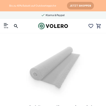
Bis zu 40% Rabatt auf Outdoorteppiche
JETZT SHOPPEN
Klarna & Paypal
menu