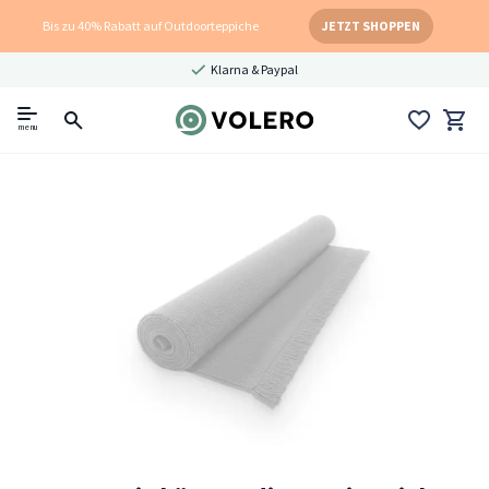
Bis zu 40% Rabatt auf Outdoorteppiche
JETZT SHOPPEN
Klarna & Paypal
menu