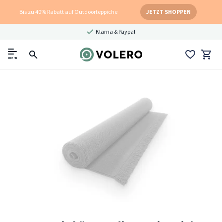
Bis zu 40% Rabatt auf Outdoorteppiche
JETZT SHOPPEN
Klarna & Paypal
menu