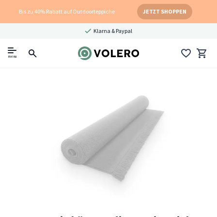
Bis zu 40% Rabatt auf Outdoorteppiche
JETZT SHOPPEN
Klarna & Paypal
menu