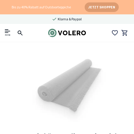
Bis zu 40% Rabatt auf Outdoorteppiche
JETZT SHOPPEN
Klarna & Paypal
menu