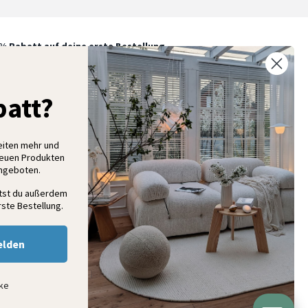
% Rabatt auf deine erste Bestellung
elde dich für unseren Newsletter an und entdecke neue
ollektionen, Angebote und Wohnideen als Erstes
att?
eiten mehr und
Anmelden
neuen Produkten
Angeboten.
ltst du außerdem
ste Bestellung.
elden
nke