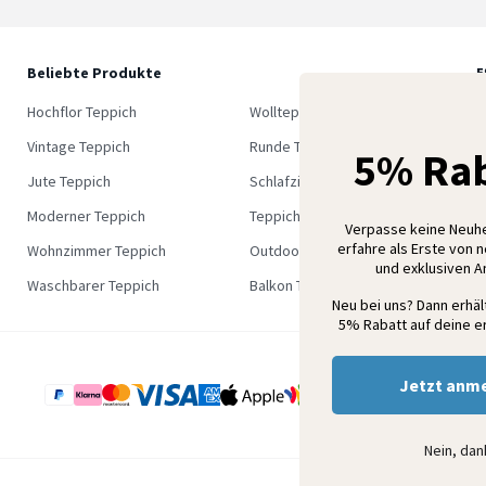
Beliebte Produkte
5
M
Hochflor Teppich
Wollteppich
K
Vintage Teppich
Runde Teppich
5% Rab
Jute Teppich
Schlafzimmer Teppich
Moderner Teppich
Teppich Outlet
Verpasse keine Neuh
erfahre als Erste von 
Wohnzimmer Teppich
Outdoor Teppich
und exklusiven 
Waschbarer Teppich
Balkon Teppich
Neu bei uns? Dann erhä
5% Rabatt auf deine er
Jetzt anm
Nein, da