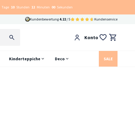
Tage
10
Stunden
11
Minuten
59
Sekunden
Kundenbewertung
4.22
/ 5
Kundenservice
Konto
Kinderteppiche
Deco
SALE