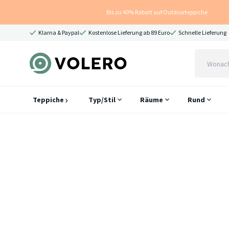
Bis zu 40% Rabatt auf Outdoorteppiche
Klarna & Paypal
Kostenlose Lieferung ab 89 Euro
Schnelle Lieferung
Teppiche
Typ/Stil
Räume
Rund