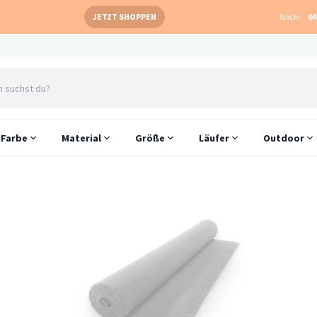
JETZT SHOPPEN
Noch:
04
Farbe
Material
Größe
Läufer
Outdoor