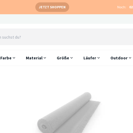
JETZT SHOPPEN
Noch:
02
Farbe
Material
Größe
Läufer
Outdoor