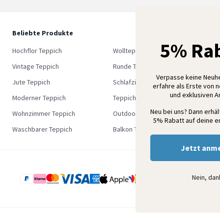
Beliebte Produkte
5
5% Rab
M
Hochflor Teppich
Wollteppich
K
Vintage Teppich
Runde Teppich
Verpasse keine Neuh
Jute Teppich
Schlafzimmer Teppich
erfahre als Erste von 
und exklusiven 
Moderner Teppich
Teppich Outlet
Neu bei uns? Dann erhä
Wohnzimmer Teppich
Outdoor Teppich
5% Rabatt auf deine er
Waschbarer Teppich
Balkon Teppich
Jetzt anm
Nein, da