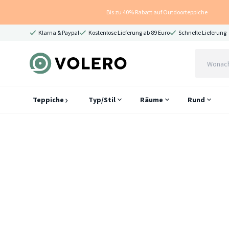
Bis zu 40% Rabatt auf Outdoorteppiche
Klarna & Paypal
Kostenlose Lieferung ab 89 Euro
Schnelle Lieferung
Teppiche
Typ/Stil
Räume
Rund