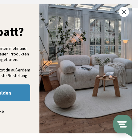
% Rabatt auf deine erste Bestellung
att?
elde dich für unseren Newsletter an und entdecke neue
ollektionen, Angebote und Wohnideen als Erstes
eiten mehr und
neuen Produkten
Angeboten.
Anmelden
ltst du außerdem
ste Bestellung.
elden
nke