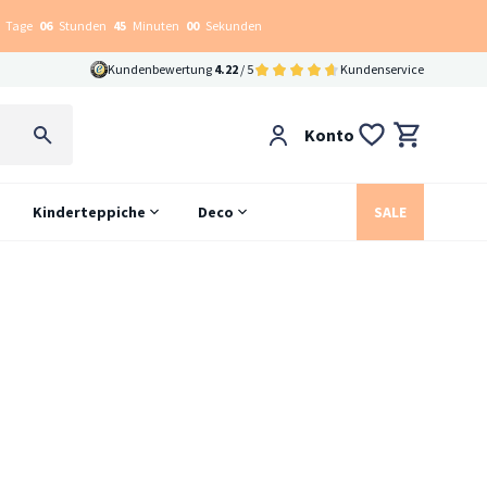
Tage
06
Stunden
44
Minuten
59
Sekunden
Kundenbewertung
4.22
/ 5
Kundenservice
Konto
Kinderteppiche
Deco
SALE