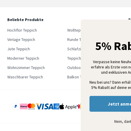
Beliebte Produkte
5
M
Hochflor Teppich
Wollteppich
K
Vintage Teppich
Runde Teppich
5% Rab
Jute Teppich
Schlafzimmer Teppich
Moderner Teppich
Teppich Outlet
Verpasse keine Neuh
erfahre als Erste von 
Wohnzimmer Teppich
Outdoor Teppich
und exklusiven 
Waschbarer Teppich
Balkon Teppich
Neu bei uns? Dann erhä
5% Rabatt auf deine er
Jetzt anm
Nein, da