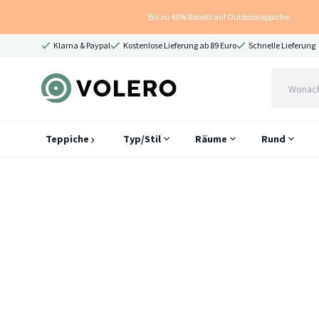
Bis zu 40% Rabatt auf Outdoorteppiche
Klarna & Paypal
Kostenlose Lieferung ab 89 Euro
Schnelle Lieferung
Teppiche
Typ/Stil
Räume
Rund