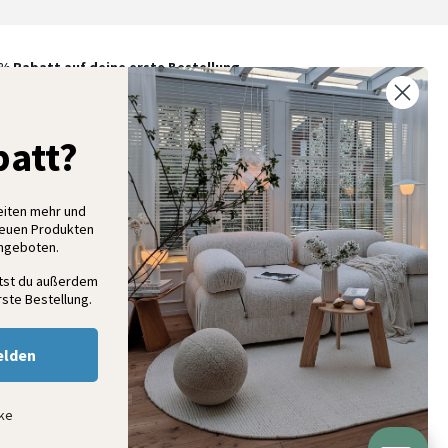
% Rabatt auf deine erste Bestellung
elde dich für unseren Newsletter an und entdecke neue
ollektionen, Angebote und Wohnideen als Erstes
att?
eiten mehr und
Anmelden
neuen Produkten
Angeboten.
ltst du außerdem
ste Bestellung.
elden
nke