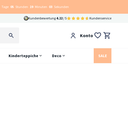
Tage
05
Stunden
19
Minuten
03
Sekunden
Kundenbewertung
4.22
/ 5
Kundenservice
Konto
Kinderteppiche
Deco
SALE