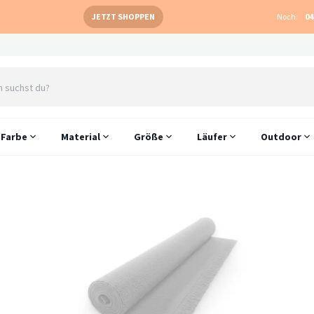
JETZT SHOPPEN
Noch:
04
Farbe
Material
Größe
Läufer
Outdoor