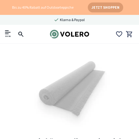
Bis zu 40% Rabatt auf Outdoorteppiche
JETZT SHOPPEN
Klarna & Paypal
menu