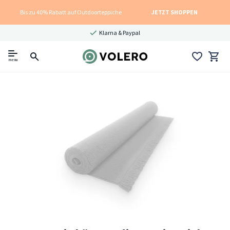
Bis zu 40% Rabatt auf Outdoorteppiche
JETZT SHOPPEN
Klarna & Paypal
menu