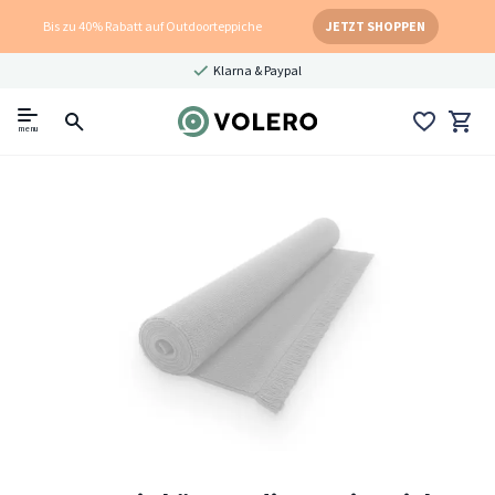
Bis zu 40% Rabatt auf Outdoorteppiche
JETZT SHOPPEN
Klarna & Paypal
menu