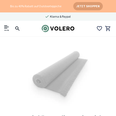
Bis zu 40% Rabatt auf Outdoorteppiche
JETZT SHOPPEN
Klarna & Paypal
menu