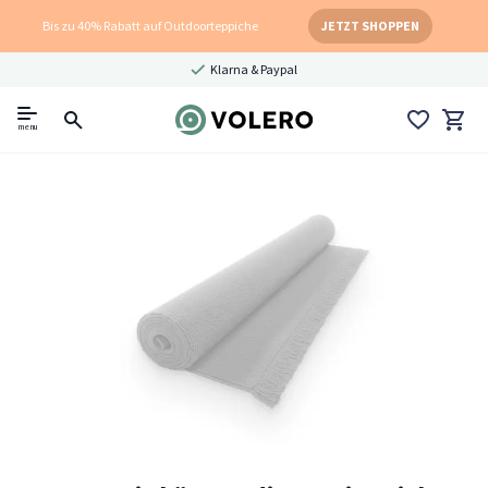
Bis zu 40% Rabatt auf Outdoorteppiche
JETZT SHOPPEN
Klarna & Paypal
menu