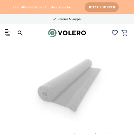
Bis zu 40% Rabatt auf Outdoorteppiche
JETZT SHOPPEN
Klarna & Paypal
menu