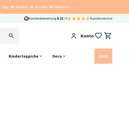
Tage
09
Stunden
11
Minuten
58
Sekunden
Kundenbewertung
4.22
/ 5
Kundenservice
Konto
Kinderteppiche
Deco
SALE