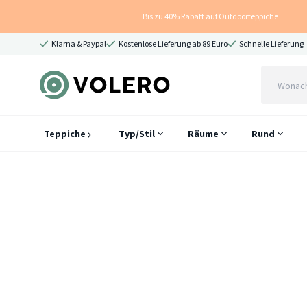
Bis zu 40% Rabatt auf Outdoorteppiche
Klarna & Paypal
Kostenlose Lieferung ab 89 Euro
Schnelle Lieferung
Teppiche
Typ/Stil
Räume
Rund