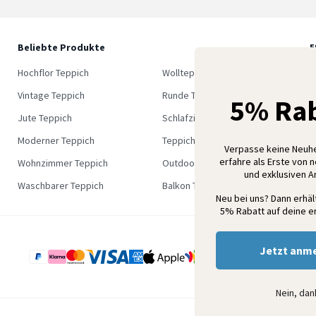
Beliebte Produkte
5
M
Hochflor Teppich
Wollteppich
K
Vintage Teppich
Runde Teppich
5% Rab
Jute Teppich
Schlafzimmer Teppich
Moderner Teppich
Teppich Outlet
Verpasse keine Neuh
erfahre als Erste von 
Wohnzimmer Teppich
Outdoor Teppich
und exklusiven 
Waschbarer Teppich
Balkon Teppich
Neu bei uns? Dann erhä
5% Rabatt auf deine er
Jetzt anm
Nein, da