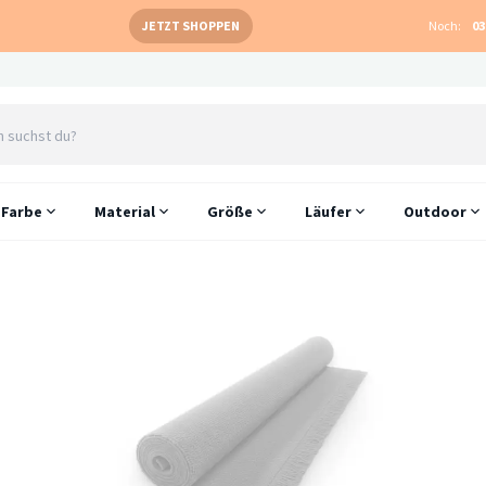
JETZT SHOPPEN
Noch:
03
Farbe
Material
Größe
Läufer
Outdoor