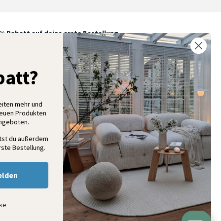
% Rabatt auf deine erste Bestellung
elde dich für unseren Newsletter an und entdecke neue
ollektionen, Angebote und Wohnideen als Erstes
att?
eiten mehr und
Anmelden
neuen Produkten
Angeboten.
ltst du außerdem
ste Bestellung.
elden
nke