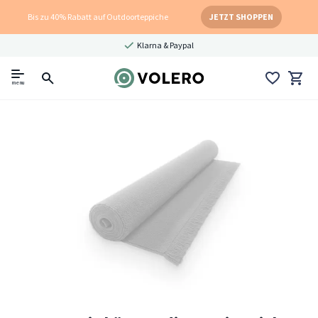
Bis zu 40% Rabatt auf Outdoorteppiche
JETZT SHOPPEN
Klarna & Paypal
menu