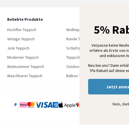
Beliebte Produkte
5
5% Rab
M
Hochflor Teppich
Wollteppich
K
Vintage Teppich
Runde Teppich
Verpasse keine Neuh
Jute Teppich
Schlafzimmer Teppich
erfahre als Erste von 
und exklusiven 
Moderner Teppich
Teppich Outlet
Neu bei uns? Dann erhä
Wohnzimmer Teppich
Outdoor Teppich
5% Rabatt auf deine er
Waschbarer Teppich
Balkon Teppich
Jetzt anm
Nein, da