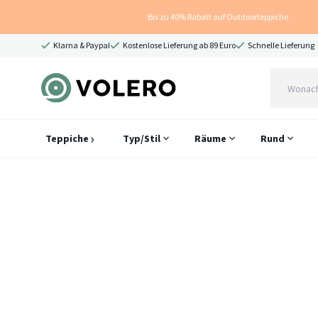
Bis zu 40% Rabatt auf Outdoorteppiche
Klarna & Paypal
Kostenlose Lieferung ab 89 Euro
Schnelle Lieferung
Teppiche
Typ/Stil
Räume
Rund