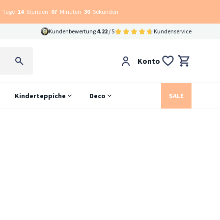
Tage
14
Stunden
07
Minuten
30
Sekunden
Kundenbewertung
4.22
/ 5
Kundenservice
Konto
Kinderteppiche
Deco
SALE