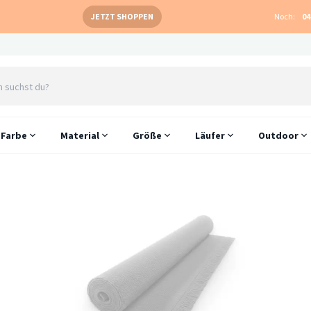
JETZT SHOPPEN
Noch:
04
Farbe
Material
Größe
Läufer
Outdoor