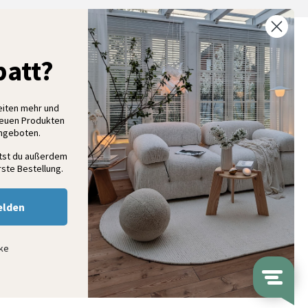
% Rabatt auf deine erste Bestellung
att?
elde dich für unseren Newsletter an und entdecke neue
ollektionen, Angebote und Wohnideen als Erstes
eiten mehr und
neuen Produkten
Angeboten.
Anmelden
ltst du außerdem
ste Bestellung.
elden
nke