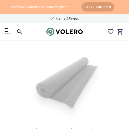
Bis zu 40% Rabatt auf Outdoorteppiche
JETZT SHOPPEN
Klarna & Paypal
menu