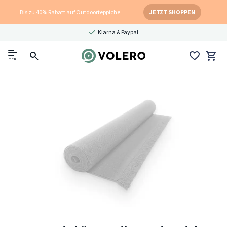
Bis zu 40% Rabatt auf Outdoorteppiche
JETZT SHOPPEN
Klarna & Paypal
menu