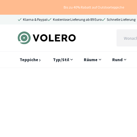
Bis zu 40% Rabatt auf Outdoorteppiche
Klarna & Paypal
Kostenlose Lieferung ab 89 Euro
Schnelle Lieferung
Teppiche
Typ/Stil
Räume
Rund