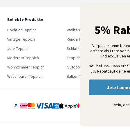
Beliebte Produkte
5
5% Rab
M
Hochflor Teppich
Wollteppich
K
Vintage Teppich
Runde Teppich
Verpasse keine Neuh
Jute Teppich
Schlafzimmer Teppich
erfahre als Erste von 
und exklusiven 
Moderner Teppich
Teppich Outlet
Neu bei uns? Dann erhä
Wohnzimmer Teppich
Outdoor Teppich
5% Rabatt auf deine er
Waschbarer Teppich
Balkon Teppich
Jetzt anm
Nein, da