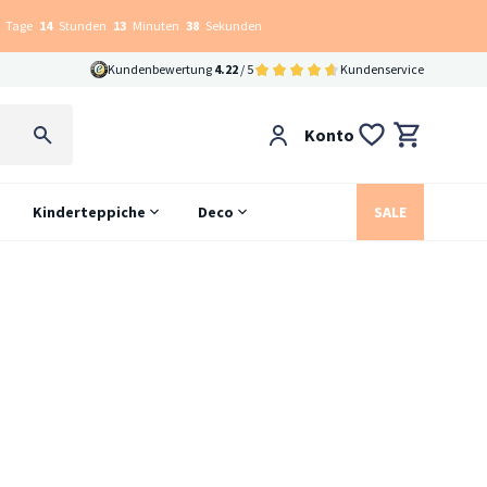
Tage
14
Stunden
13
Minuten
38
Sekunden
Kundenbewertung
4.22
/ 5
Kundenservice
Konto
Kinderteppiche
Deco
SALE