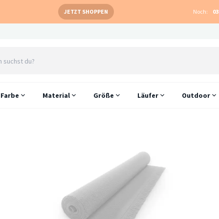
JETZT SHOPPEN
Noch:
03
Farbe
Material
Größe
Läufer
Outdoor