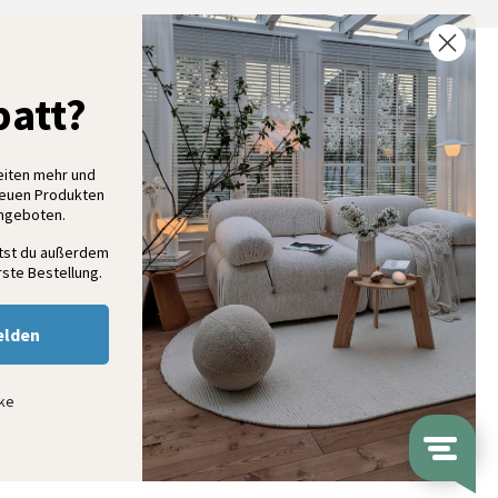
% Rabatt auf deine erste Bestellung
att?
elde dich für unseren Newsletter an und entdecke neue
ollektionen, Angebote und Wohnideen als Erstes
eiten mehr und
neuen Produkten
Angeboten.
Anmelden
ltst du außerdem
ste Bestellung.
elden
nke