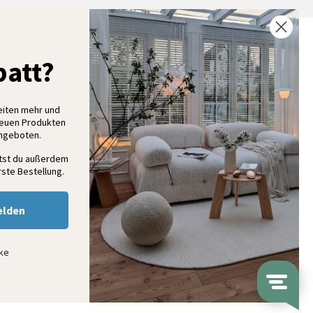
% Rabatt auf deine erste Bestellung
att?
elde dich für unseren Newsletter an und entdecke neue
ollektionen, Angebote und Wohnideen als Erstes
eiten mehr und
neuen Produkten
Angeboten.
Anmelden
ltst du außerdem
ste Bestellung.
elden
nke