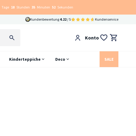
Tage
18
Stunden
35
Minuten
51
Sekunden
Kundenbewertung
4.22
/ 5
Kundenservice
Konto
Kinderteppiche
Deco
SALE