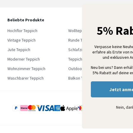
Beliebte Produkte
5
5% Rab
M
Hochflor Teppich
Wollteppich
K
Vintage Teppich
Runde Teppich
Verpasse keine Neuh
Jute Teppich
Schlafzimmer Teppich
erfahre als Erste von 
und exklusiven 
Moderner Teppich
Teppich Outlet
Neu bei uns? Dann erhä
Wohnzimmer Teppich
Outdoor Teppich
5% Rabatt auf deine er
Waschbarer Teppich
Balkon Teppich
Jetzt anm
Nein, da