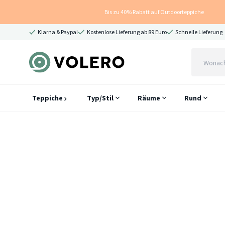
Bis zu 40% Rabatt auf Outdoorteppiche
Klarna & Paypal
Kostenlose Lieferung ab 89 Euro
Schnelle Lieferung
Teppiche
Typ/Stil
Räume
Rund