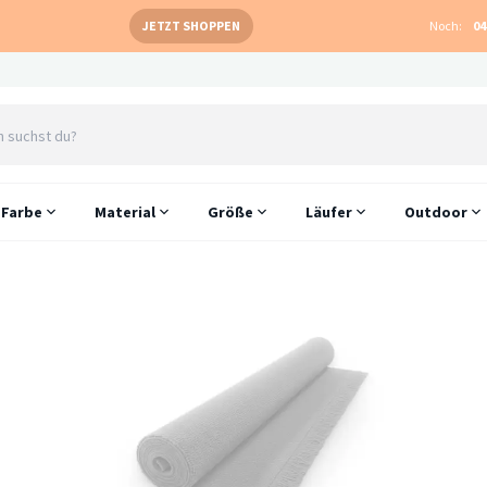
JETZT SHOPPEN
Noch:
04
Farbe
Material
Größe
Läufer
Outdoor