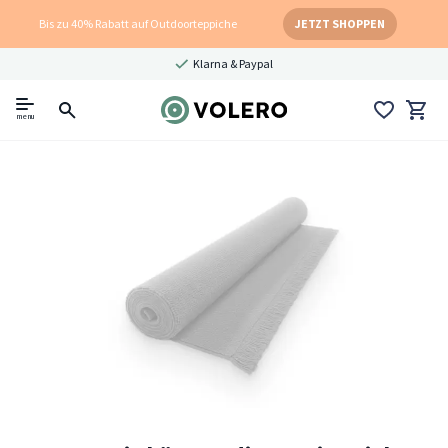
Bis zu 40% Rabatt auf Outdoorteppiche
JETZT SHOPPEN
Klarna & Paypal
menu