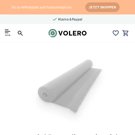
Bis zu 40% Rabatt auf Outdoorteppiche
JETZT SHOPPEN
Klarna & Paypal
menu