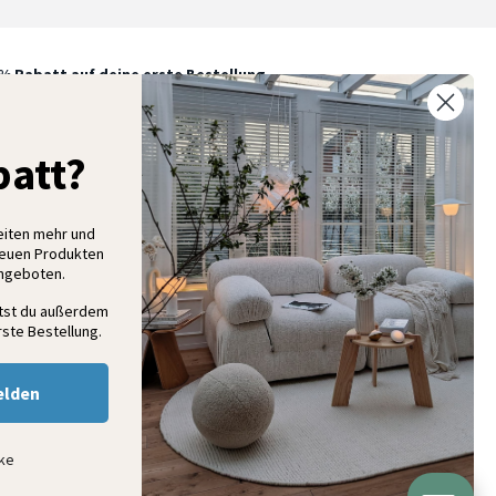
% Rabatt auf deine erste Bestellung
elde dich für unseren Newsletter an und entdecke neue
ollektionen, Angebote und Wohnideen als Erstes
att?
eiten mehr und
Anmelden
neuen Produkten
Angeboten.
ltst du außerdem
ste Bestellung.
elden
nke