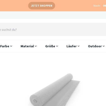
JETZT SHOPPEN
Noch:
04
Farbe
Material
Größe
Läufer
Outdoor