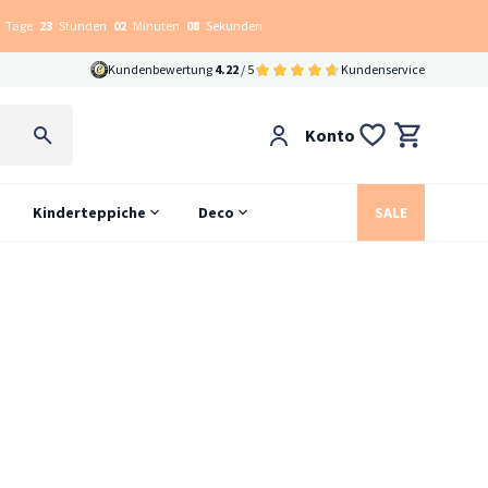
Tage
23
Stunden
02
Minuten
07
Sekunden
Kundenbewertung
4.22
/ 5
Kundenservice
Konto
Kinderteppiche
Deco
SALE