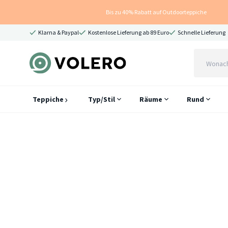
Bis zu 40% Rabatt auf Outdoorteppiche
Klarna & Paypal
Kostenlose Lieferung ab 89 Euro
Schnelle Lieferung
Teppiche
Typ/Stil
Räume
Rund