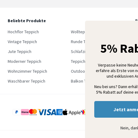
Beliebte Produkte
5
M
Hochflor Teppich
Wollteppich
K
Vintage Teppich
Runde Teppich
5% Rab
Jute Teppich
Schlafzimmer Teppich
Moderner Teppich
Teppich Outlet
Verpasse keine Neuh
erfahre als Erste von 
Wohnzimmer Teppich
Outdoor Teppich
und exklusiven 
Waschbarer Teppich
Balkon Teppich
Neu bei uns? Dann erhä
5% Rabatt auf deine er
Jetzt anm
Nein, da