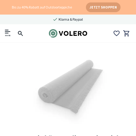
Bis zu 40% Rabatt auf Outdoorteppiche
JETZT SHOPPEN
Klarna & Paypal
menu