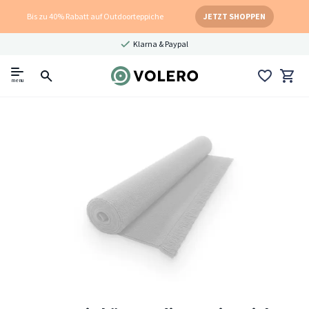
Bis zu 40% Rabatt auf Outdoorteppiche
JETZT SHOPPEN
Klarna & Paypal
menu