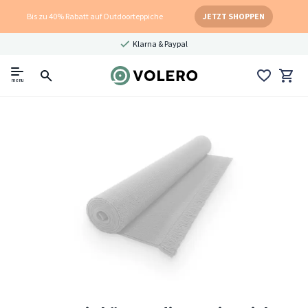
Bis zu 40% Rabatt auf Outdoorteppiche
JETZT SHOPPEN
Klarna & Paypal
menu