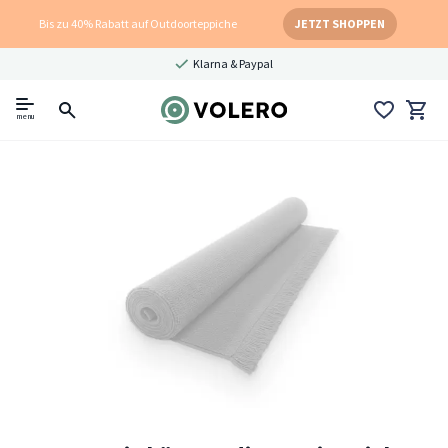
Bis zu 40% Rabatt auf Outdoorteppiche
JETZT SHOPPEN
Klarna & Paypal
menu