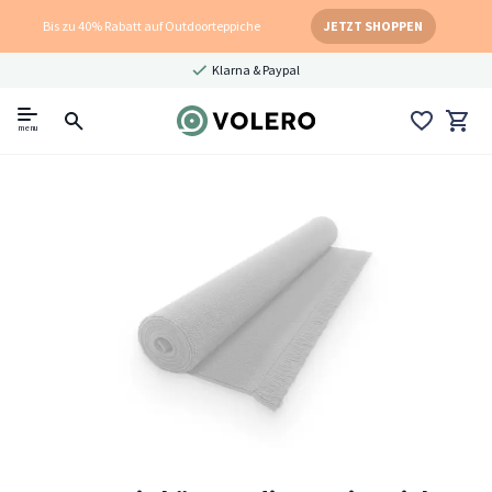
Bis zu 40% Rabatt auf Outdoorteppiche
JETZT SHOPPEN
Klarna & Paypal
menu